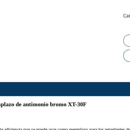
Can
emplazo de antimonio bromo XT-30F
ta eficiencia que se puede usar como reemplazo para los retardantes de