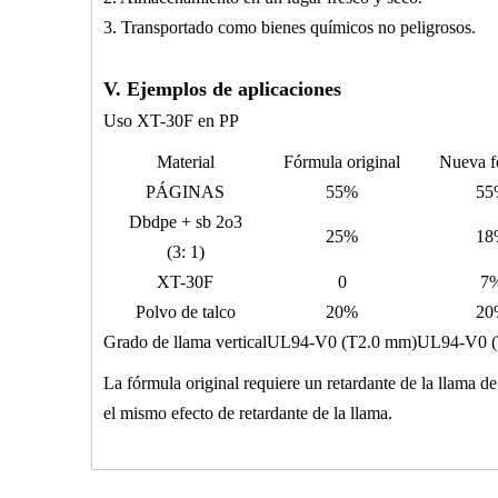
3. Transportado como bienes químicos no peligrosos.
V. Ejemplos de aplicaciones
Uso XT-30F en PP
Material
Fórmula original
Nueva f
PÁGINAS
55%
55
Dbdpe + sb
2
o
3
25%
18
(3: 1)
XT-30F
0
7
Polvo de talco
20%
20
Grado de llama vertical
UL94-V0 (T2.0 mm)
UL94-V0 (
La fórmula original requiere un retardante de la llama
el mismo efecto de retardante de la llama.