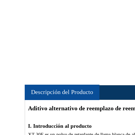
Descripción del Producto
Aditivo alternativo de reemplazo de re
I. Introducción al producto
XT-30F es un polvo de retardante de llama blanca de al