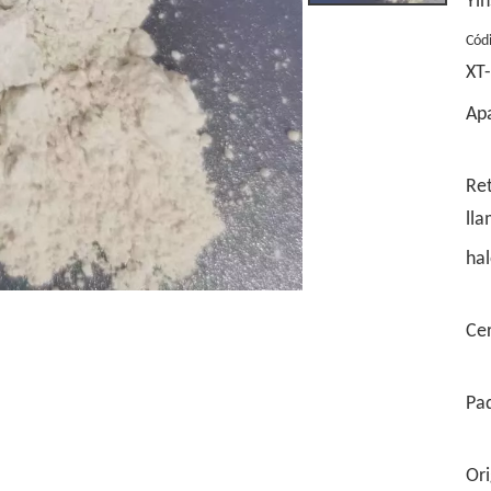
Yin
Cód
XT
Apa
Re
lla
ha
Cer
Pa
Ori