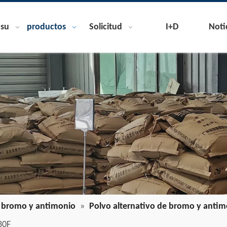
nsu
productos
Solicitud
I+D
Noti
 bromo y antimonio
»
Polvo alternativo de bromo y antim
30F