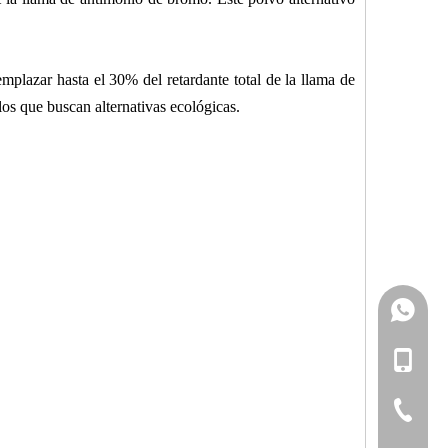
lazar hasta el 30% del retardante total de la llama de
los que buscan alternativas ecológicas.
+861727
+861392
+86-1727
+86-1392
+86-20-3