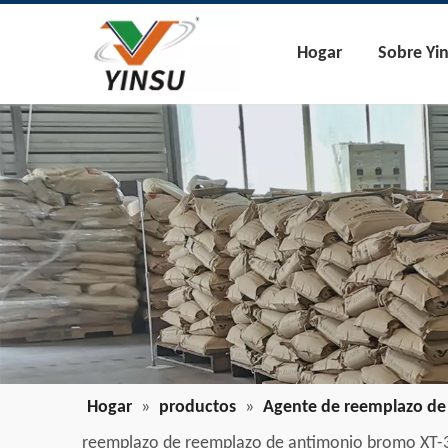
Hogar
Sobre Yi
Hogar
»
productos
»
Agente de reemplazo de
reemplazo de reemplazo de antimonio bromo XT-