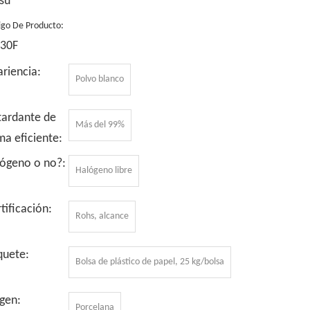
su
igo De Producto:
-30F
riencia:
Polvo blanco
tardante de
Más del 99%
ma eficiente:
lógeno o no?:
Halógeno libre
tificación:
Rohs, alcance
quete:
Bolsa de plástico de papel, 25 kg/bolsa
gen:
Porcelana