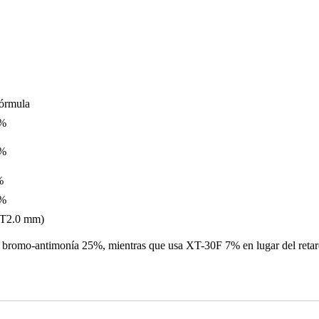
órmula
%
%
%
%
T2.0 mm)
 de bromo-antimonía 25%, mientras que usa XT-30F 7% en lugar del reta