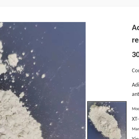
Ad
r
3
Co
Adi
an
Mod
XT
Mar