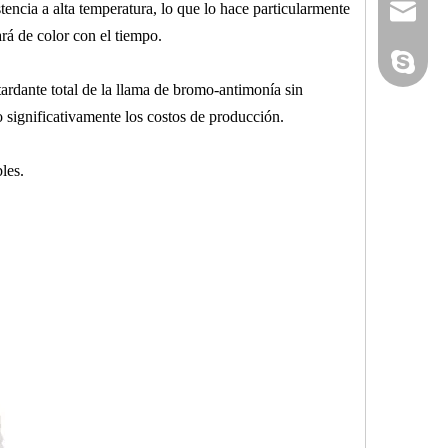
encia a alta temperatura, lo que lo hace particularmente
admin@yi
á de color con el tiempo.
yan-g-y@
Sandy Yin
rdante total de la llama de bromo-antimonía sin
o significativamente los costos de producción.
les.