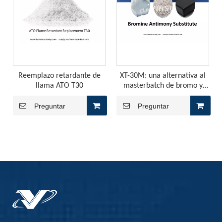
El hipofosfito de aluminio se puede aplicar en ¿qué aspectos del retardante de la llama?
El hipofosfito de aluminio se usa ampliamente en los retard
Reemplazo retardante de
XT-30M: una alternativa al
llama ATO T30
masterbatch de bromo y
antimonio no halógeno
Preguntar
Preguntar
¿Cómo elegir el retardante de la llama?
Las características que debemos considerar antes de elegir 