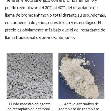
Tiene un efecto sinérgico con el bromoantimonio y
puede reemplazar del 30% al 40% del retardante de
llama de bromoantimonio total durante su uso.Además,
no contiene halógenos, no es tóxico y es ecológico.El
Comprender las características del PP-Retardante de llama sin halógeno
precio es obviamente más bajo que el del retardante de
PP de retardante sin halógeno, como material ecológico con
llama tradicional de bromo-antimonio.
El lote maestro de agente
Aditivo alternativo de
de reemplazo de antimonio
reemplazo de reemplazo de
¿La hoja de retardante de la llama de PP, es mejor elegir el retardante de la llama del copolímero o el retardante de la llama del homopolímero?