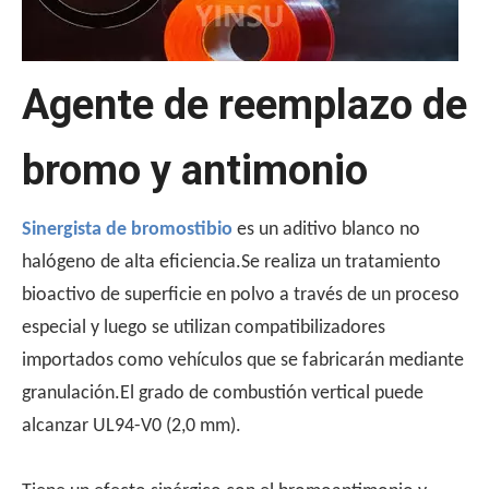
Agente de reemplazo de
bromo y antimonio
Por qué se usa UL510 para pruebas de inflamabilidad de cinta？
Sinergista de bromostibio
es un aditivo blanco no
El estándar UL510 es la opción preferida para las pruebas
halógeno de alta eficiencia.Se realiza un tratamiento
bioactivo de superficie en polvo a través de un proceso
especial y luego se utilizan compatibilizadores
importados como vehículos que se fabricarán mediante
granulación.El grado de combustión vertical puede
alcanzar UL94-V0 (2,0 mm).