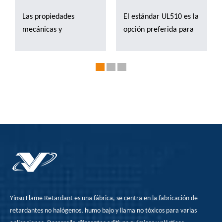
Las propiedades
El estándar UL510 es la
mecánicas y
opción preferida para
retardantes de la llama
las pruebas de
del polipropileno (PP)
inflamabilidad de
mejoraron
cintas debido a su
significativamente
reconocimiento
mediante la
internacional, un
modificación de silano
proceso de prueba
de ADP. El artículo
riguroso, calificaciones
profundiza en la
de rendimiento claras,
influencia de diferentes
actualizaciones
agentes de
continuas, promoción
acoplamiento de silano
de la innovación,
en el efecto de
cumplimiento
modificación de ADP,
regulatorio, mayor
Yinsu Flame Retardant es una fábrica, se centra en la fabricación de
así como la mejora del
confianza del
retardantes no halógenos, humo bajo y llama no tóxicos para varias