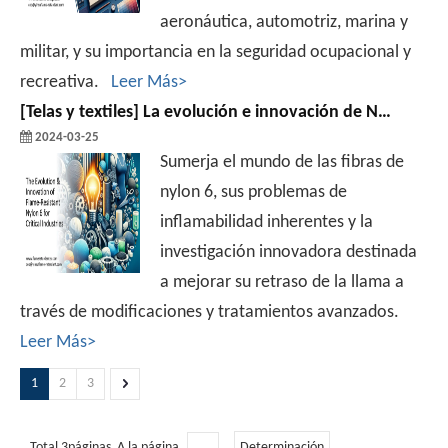
aeronáutica, automotriz, marina y
militar, y su importancia en la seguridad ocupacional y
recreativa.
Leer Más>
[
Telas y textiles
]
La evolución e innovación de Nylon 6 resistente a la llama para industrias críticas
2024-03-25
Sumerja el mundo de las fibras de
nylon 6, sus problemas de
inflamabilidad inherentes y la
investigación innovadora destinada
a mejorar su retraso de la llama a
través de modificaciones y tratamientos avanzados.
Leer Más>
1
2
3
Total 3páginas A la página
Determinación