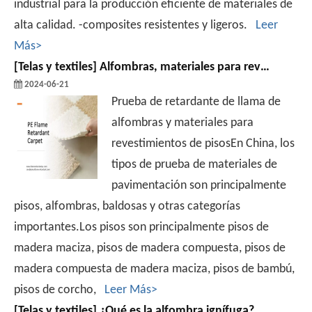
industrial para la producción eficiente de materiales de
alta calidad. -composites resistentes y ligeros.
Leer
Más>
[
Telas y textiles
]
Alfombras, materiales para revestimientos de suelos Prueba retardante de llama
2024-06-21
Prueba de retardante de llama de
alfombras y materiales para
revestimientos de pisosEn China, los
tipos de prueba de materiales de
pavimentación son principalmente
pisos, alfombras, baldosas y otras categorías
importantes.Los pisos son principalmente pisos de
madera maciza, pisos de madera compuesta, pisos de
madera compuesta de madera maciza, pisos de bambú,
pisos de corcho,
Leer Más>
[
Telas y textiles
]
¿Qué es la alfombra ignífuga?