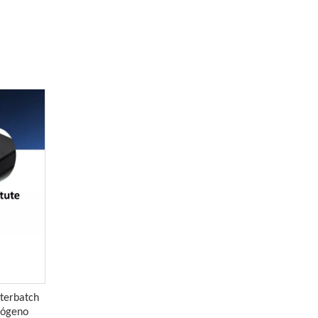
sterbatch
lógeno