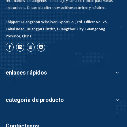
retardantes no halógenos, humo bajo y llama no tóxicos para varias
aplicaciones. Desarrolla diferentes aditivos químicos y plásticos.
Shipper: Guangzhou Winsilver Export Co., Ltd. Office: No. 26,
Kaitai Road, Huangpu District, Guangzhou City, Guangdong
Province, China
enlaces rápidos
categoria de producto
Retardantes de la llama del fósforo rojo en la aplicación de adhesivos de fusión en caliente
Contáctenos
El retardante de la llama del fósforo rojo para el adhesivo