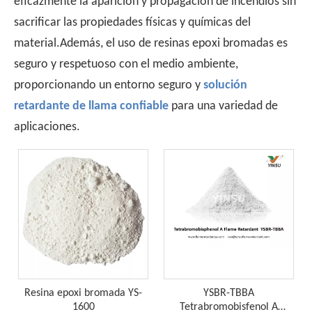
eficazmente la aparición y propagación de incendios sin
sacrificar las propiedades físicas y químicas del
material.Además, el uso de resinas epoxi bromadas es
seguro y respetuoso con el medio ambiente,
Comprender las características del PP-Retardante de llama sin halógeno
proporcionando un entorno seguro y
solución
PP de retardante sin halógeno, como material ecológico con
retardante de llama confiable
para una variedad de
aplicaciones.
Resina epoxi bromada YS-
YSBR-TBBA
1600
Tetrabromobisfenol A
¿La hoja de retardante de la llama de PP, es mejor elegir el retardante de la llama del copolímero o el retardante de la llama del homopolímero?