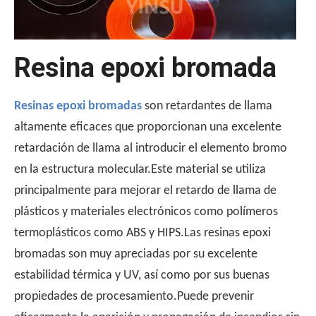
Resina epoxi bromada
Resinas epoxi bromadas
son retardantes de llama
altamente eficaces que proporcionan una excelente
Por qué se usa UL510 para pruebas de inflamabilidad de cinta？
El estándar UL510 es la opción preferida para las pruebas
retardación de llama al introducir el elemento bromo
en la estructura molecular.Este material se utiliza
principalmente para mejorar el retardo de llama de
plásticos y materiales electrónicos como polímeros
termoplásticos como ABS y HIPS.Las resinas epoxi
bromadas son muy apreciadas por su excelente
estabilidad térmica y UV, así como por sus buenas
propiedades de procesamiento.Puede prevenir