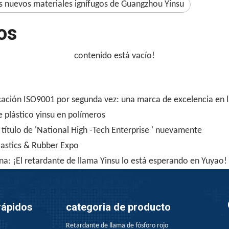
os nuevos materiales ignífugos de Guangzhou Yinsu
os
contenido está vacío!
ficación ISO9001 por segunda vez: una marca de excelencia en l
e plástico yinsu en polímeros
 título de 'National High -Tech Enterprise ' nuevamente
lastics & Rubber Expo
na: ¡El retardante de llama Yinsu lo está esperando en Yuyao!
rápidos
categoria de producto
Retardante de llama de fósforo rojo