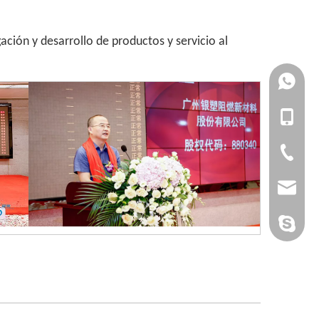
ación y desarrollo de productos y servicio al
+861727
+861392
+86-1727
+86-1392
+86-20-3
admin@yi
yan-g-y@
Sandy Yin