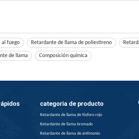
 al fuego
Retardante de llama de poliestireno
Retard
nte de llama
Composición química
rápidos
categoria de producto
Retardante de llama de fósforo rojo
Retardante de llama bromado
Retardante de llama de antimonio