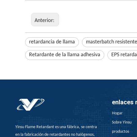
Anterior:
retardancia de llama
masterbatch resistente
Retardante de la llama adhesiva
EPS retarda
enlaces 
Hogar
Sobre Yinsu
Yinsu Flame Retardant es una fábrica, se centra
productos
en la fabricación de retardantes no halógenos,