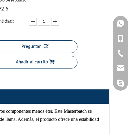
igo De Producto:
V2-5
tidad:
+861727
+861392
+86-1727
Preguntar
+86-1392
+86-20-3
Añadir al carrito
admin@yi
yan-g-y@
Sandy Yin
tros componentes menos éter. Este Masterbatch se
 de llama. Además, el producto ofrece una estabilidad