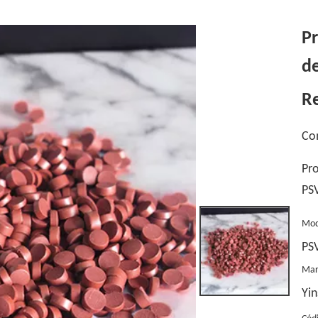
Pr
de
R
Co
Pro
PS
Mod
PS
Mar
Yin