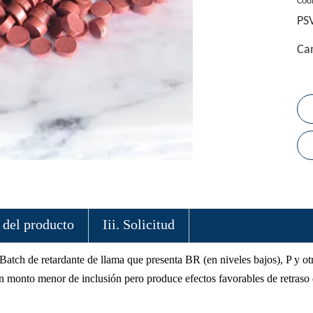
Cód
PS
Can
a del producto
Iii. Solicitud
atch de retardante de llama que presenta BR (en niveles bajos), P y o
un monto menor de inclusión pero produce efectos favorables de retraso