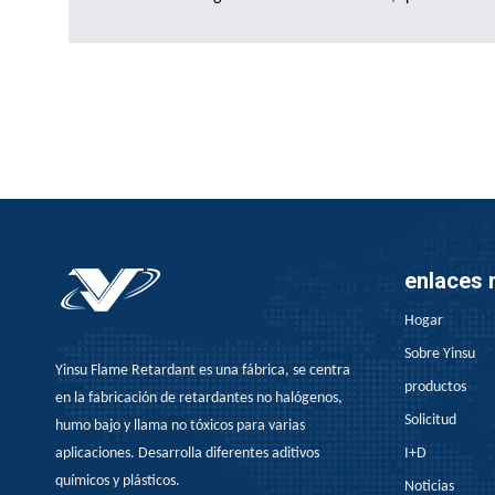
proporcionan una capa crucial de protección en nuestra
le
vida cotidiana. Estas sustancias notables están
diseñadas para evitar que los incendios comiencen o
 de
disminuyan su propagación, lo que nos da un tiempo
precioso para escapar y reduciendo el riesgo de daños
con
a la propiedad. Desde electrónica hasta materiales de
construcción, muebles y transporte, los retardantes de
la llama juegan un papel vital para garantizar nuestra
seguridad.
enlaces 
Hogar
Sobre Yinsu
Yinsu Flame Retardant es una fábrica, se centra
productos
en la fabricación de retardantes no halógenos,
Solicitud
humo bajo y llama no tóxicos para varias
aplicaciones. Desarrolla diferentes aditivos
I+D
químicos y plásticos.
Noticias