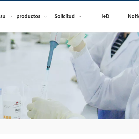
nsu
productos
Solicitud
I+D
Noti