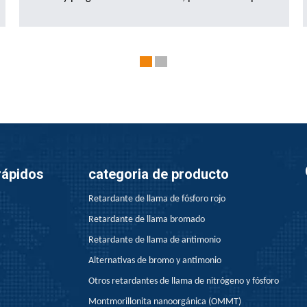
causar daño catastrófico. En la sociedad altamente
industrializada y electrónica de hoy, los retardantes de
llama, como un logro tecnológico importante, se han
convertido en la clave para proteger la seguridad y la
propiedad humana. En este documento, comenzaremos
desde el mecanismo funcional de los retardantes de la
llama, exploraremos sus nuevas innovaciones y su
amplia gama de aplicaciones, revelaremos el territorio
desconocido para los lectores y lo llevaremos a este
rápidos
categoria de producto
mundo convincente.
Retardante de llama de fósforo rojo
Retardante de llama bromado
Retardante de llama de antimonio
Alternativas de bromo y antimonio
Otros retardantes de llama de nitrógeno y fósforo
Montmorillonita nanoorgánica (OMMT)