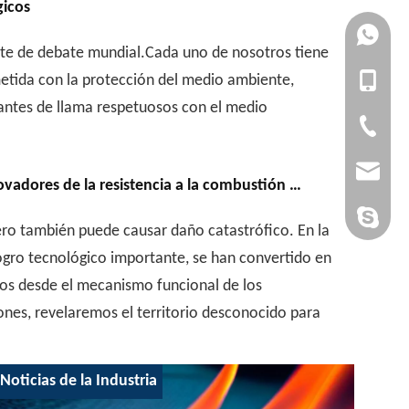
gicos
+861727
nte de debate mundial.Cada uno de nosotros tiene
metida con la protección del medio ambiente,
+861392
+86-1727
dantes de llama respetuosos con el medio
+86-1392
+86-20-3
admin@yi
tencia a la combustión a la seguridad y la seguridad
yan-g-y@
Sandy Yin
ero también puede causar daño catastrófico. En la
logro tecnológico importante, se han convertido en
os desde el mecanismo funcional de los
ones, revelaremos el territorio desconocido para
Noticias de la Industria
Plás