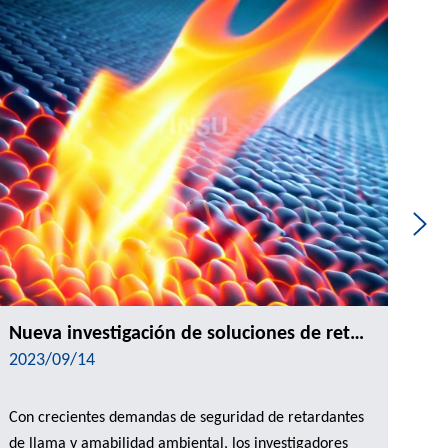
Nueva investigación de soluciones de retardantes de llama y intercambio de casos de aplicación
2023/09/14
20
Con crecientes demandas de seguridad de retardantes
Des
de llama y amabilidad ambiental, los investigadores
nue