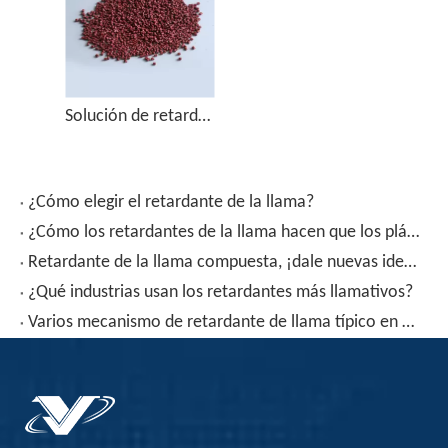
Solución de retardante de llama efectiva: concentración media de fósforo rojo lote Master FRP-8050
¿Cómo elegir el retardante de la llama?
¿Cómo los retardantes de la llama hacen que los plásticos no teman la llama abierta?
Retardante de la llama compuesta, ¡dale nuevas ideas de retardante de llama!
¿Qué industrias usan los retardantes más llamativos?
Varios mecanismo de retardante de llama típico en el retardante de la llama