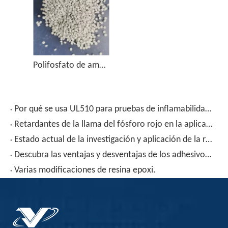
Polifosfato de amonio, Retardante de llama libre de halógenos, CAS 68333-79-9 - APLICACIÓN
Por qué se usa UL510 para pruebas de inflamabilidad de cinta？
Retardantes de la llama del fósforo rojo en la aplicación de adhesivos de fusión en caliente
Estado actual de la investigación y aplicación de la resina epoxi
Descubra las ventajas y desventajas de los adhesivos para macetas de silicona, epoxi y poliuretano
Varias modificaciones de resina epoxi.