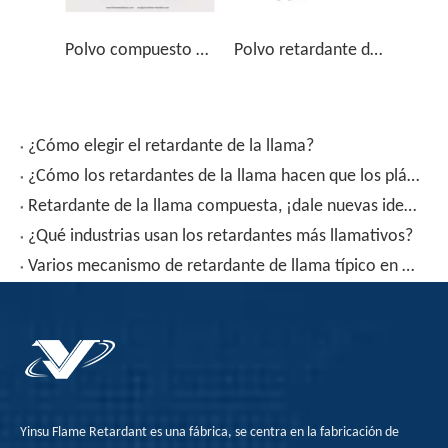
Polvo compuesto de antimonio YSSB-T, reemplaza Sb2O3 100%
Polvo retardante de llama compuesto de antimonio PVC-T
¿Cómo elegir el retardante de la llama?
¿Cómo los retardantes de la llama hacen que los plásticos no teman la llama abierta?
Retardante de la llama compuesta, ¡dale nuevas ideas de retardante de llama!
¿Qué industrias usan los retardantes más llamativos?
Varios mecanismo de retardante de llama típico en el retardante de la llama
Yinsu Flame Retardant es una fábrica, se centra en la fabricación de