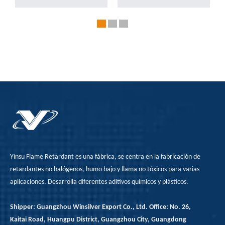
del polipropileno (PP)
inflamabilidad de
mejoraron
cintas debido a su
significativamente
reconocimiento
mediante la
internacional, un
modificación de silano
proceso de prueba
de ADP. El artículo
riguroso, calificaciones
profundiza en la
de rendimiento claras,
influencia de diferentes
actualizaciones
agentes de
continuas, promoción
acoplamiento de silano
de la innovación,
en el efecto de
cumplimiento
modificación de ADP,
regulatorio, mayor
Yinsu Flame Retardant es una fábrica, se centra en la fabricación de
así como la mejora del
confianza del
retardantes no halógenos, humo bajo y llama no tóxicos para varias
PP modificado en
consumidor y un papel
aplicaciones. Desarrolla diferentes aditivos químicos y plásticos.
términos de resistencia
como un pasaporte
Shipper: Guangzhou Winsilver Export Co., Ltd. Office: No. 26,
a la tracción,
para los mercados
Kaitai Road, Huangpu District, Guangzhou City, Guangdong
alargamiento al
internacionales. Los