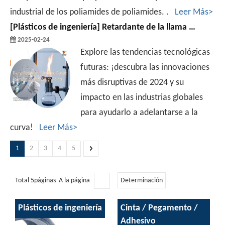
industrial de los poliamides de poliamides. .
Leer Más>
[
Plásticos de ingeniería
]
Retardante de la llama Modificado de formulación de plástico y puntos de diseño
2025-02-24
Explore las tendencias tecnológicas
futuras: ¡descubra las innovaciones
más disruptivas de 2024 y su
impacto en las industrias globales
para ayudarlo a adelantarse a la
curva!
Leer Más>
1
2
3
4
5
Total 5páginas A la página
Determinación
Plásticos de ingeniería
Cinta / Pegamento /
Adhesivo