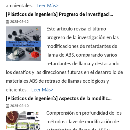
ambientales.
Leer Más>
[
Plásticos de ingeniería
]
Progreso de investigación de la modificación de retardantes de la llama de ABS
2025-03-12
Este artículo revisa el último
progreso de la investigación en las
modificaciones de retardantes de
llama de ABS, comparando varios
retardantes de llama y destacando
los desafíos y las direcciones futuras en el desarrollo de
materiales ABS de retraso de llamas ecológicos y
eficientes.
Leer Más>
[
Plásticos de ingeniería
]
Aspectos de la modificación de retardantes de la llama de ABS, ¿cuáles son los retardantes de llama aplicables?
2025-03-10
Comprensión en profundidad de los
métodos clave de modificación de