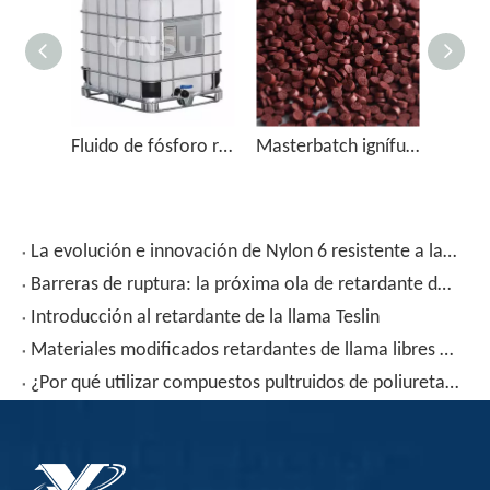
Fluido de fósforo rojo microencapsulado, pasta PG-50 con contenedor IBC
Masterbatch ignífugo de fósforo rojo de alta concentración FRP-950
La evolución e innovación de Nylon 6 resistente a la llama para industrias críticas
Barreras de ruptura: la próxima ola de retardante de llama Teslin
Introducción al retardante de la llama Teslin
Materiales modificados retardantes de llama libres de halógenos en la industria de la construcción - Textiles
¿Por qué utilizar compuestos pultruidos de poliuretano para marcos fotovoltaicos?Proceso y aplicaciones de moldeo por pultrusión de poliuretano