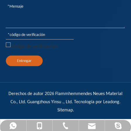
Entregar
Derechos de autor
2026
Flammhemmendes Neues Material
Co., Ltd. Guangzhous Yinsu ., Ltd. Tecnología por
Leadong
.
Sitemap
.
admin@yinsuflame-retardant.com
+86-17278575996
+86-20-32290502
+8617278575996
Sandy Yin Su