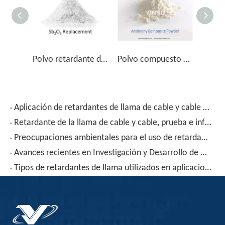
Polvo retardante de llama compuesto de antimonio PVC-T
Polvo compuesto de antimonio YSSB-T, reemplaza Sb2O3 100%
Aplicación de retardantes de llama de cable y cable en industrias
Retardante de la llama de cable y cable, prueba e informe de propiedad mecánica FRP-950
Preocupaciones ambientales para el uso de retardantes de llama en materiales de alambre y cables
Avances recientes en Investigación y Desarrollo de Retardantes de Llama de Cable y Cable
Tipos de retardantes de llama utilizados en aplicaciones de cables y cables