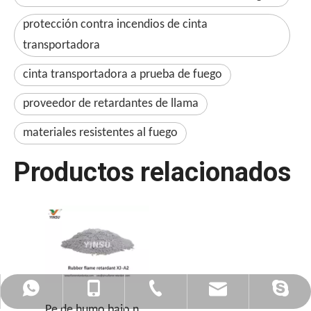
protección contra incendios de cinta
transportadora
cinta transportadora a prueba de fuego
proveedor de retardantes de llama
materiales resistentes al fuego
Productos relacionados
admin@yinsuflame-retardant.com
+86-17278575996
+86-20-32290502
+8617278575996
Sandy Yin Su
Pe de humo bajo no halógeno, polvo de retardante de llama de goma - XJ -A2