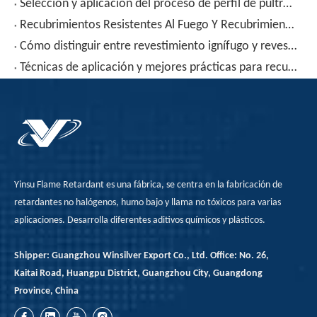
Selección y aplicación del proceso de perfil de pultrusión de material compuesto de resina epoxi
Recubrimientos Resistentes Al Fuego Y Recubrimientos Ignífugos: Características, Ventajas Y Desventajas Y Guía De Aplicación
Cómo distinguir entre revestimiento ignífugo y revestimiento ignífugo
Técnicas de aplicación y mejores prácticas para recubrimientos ignífugos
Yinsu Flame Retardant es una fábrica, se centra en la fabricación de
retardantes no halógenos, humo bajo y llama no tóxicos para varias
aplicaciones. Desarrolla diferentes aditivos químicos y plásticos.
Shipper: Guangzhou Winsilver Export Co., Ltd. Office: No. 26,
Kaitai Road, Huangpu District, Guangzhou City, Guangdong
Province, China