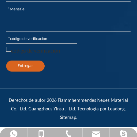
Entregar
Derechos de autor
2026
Flammhemmendes Neues Material
Co., Ltd. Guangzhous Yinsu ., Ltd. Tecnología por
Leadong
.
Sitemap
.
admin@yinsuflame-retardant.com
+86-17278575996
+86-20-32290502
+8617278575996
Sandy Yin Su