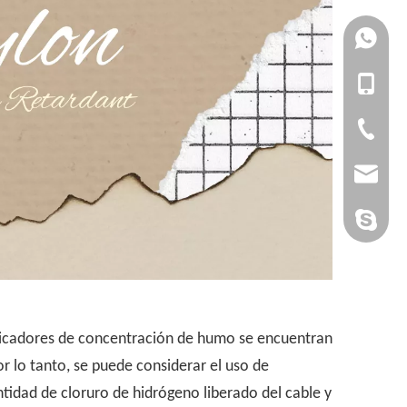
+861727
+861392
+86-1727
+86-1392
+86-20-3
admin@yi
yan-g-y@
Sandy Yin
ndicadores de concentración de humo se encuentran
r lo tanto, se puede considerar el uso de
tidad de cloruro de hidrógeno liberado del cable y