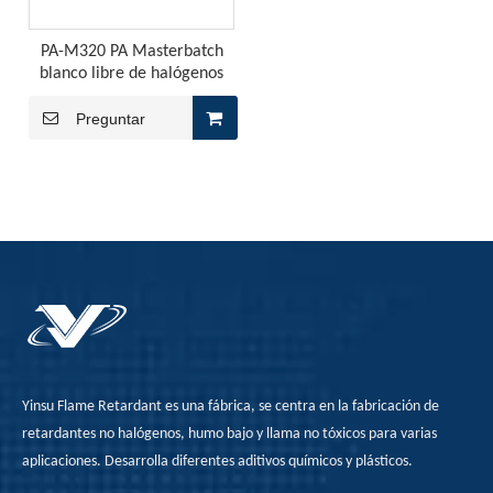
PA-M320 PA Masterbatch
blanco libre de halógenos
Preguntar
Yinsu Flame Retardant es una fábrica, se centra en la fabricación de
Retardantes de la llama del fósforo rojo en la aplicación de adhesivos de fusión en caliente
retardantes no halógenos, humo bajo y llama no tóxicos para varias
El retardante de la llama del fósforo rojo para el adhesivo
aplicaciones. Desarrolla diferentes aditivos químicos y plásticos.