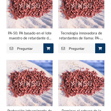
Comprender las características del PP-Retardante de llama sin halógeno
PP de retardante sin halógeno, como material ecológico con
PA-50: PA basado en el lote
Tecnología innovadora de
maestro de retardante de
retardantes de llama: PA-50
pocaforo rojo
para aplicaciones de nylon
Preguntar
Preguntar
¿La hoja de retardante de la llama de PP, es mejor elegir el retardante de la llama del copolímero o el retardante de la llama del homopolímero?
La producción de la hoja de PP generalmente utiliza mater