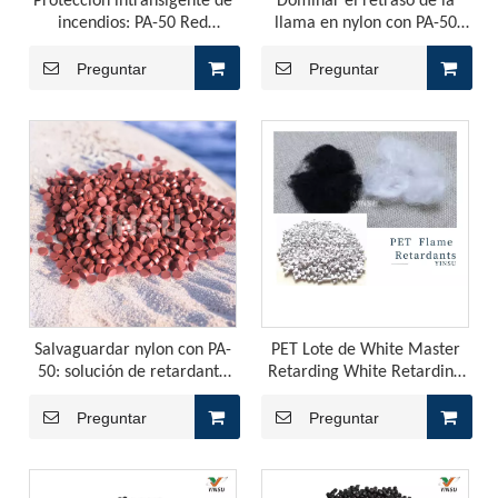
Protección intransigente de
Dominar el retraso de la
incendios: PA-50 Red
llama en nylon con PA-50
Phosphorus Masterbatch
aditivo de fósforo rojo
para nylon
Preguntar
Preguntar
Efecto de retardante de llama sinérgica del retardante de la llama intumecente en PP
Yinsu Company preparó compuestos PP de retardante de llam
Salvaguardar nylon con PA-
PET Lote de White Master
50: solución de retardante
Retarding White Retarding
de llama de fósforo rojo
White PET-B-40C2
Preguntar
Preguntar