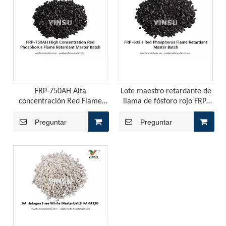
El hipofosfito de aluminio se puede aplicar en ¿qué aspectos del retardante de la llama?
El hipofosfito de aluminio se usa ampliamente en los retard
FRP-750AH Alta
Lote maestro retardante de
concentración Red Flame
llama de fósforo rojo FRP-
Retardant Master Batch
603H
Preguntar
Preguntar
¿Cómo elegir el retardante de la llama?
Las características que debemos considerar antes de elegir 